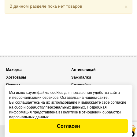
×
В данном разделе пока нет товаров
Махорка
Антиполицай
Хозтовары
Зажигалки
Пакеты
Батарейки
Мы используем файлы cookies для повышения удобства сайта
Топливо для зажигалок
Презервативы
и персонализации сервисов. Оставаясь на нашем сайте,
Карты игральные
Спички
Вы соглашаетесь на их использование и выражаете своё согласие
на сбор и обработку персональных данных. Подробная
Сувенирные зажигалки
Энергетические паучи ENERGY
информация представлена в
Политике в отношении обработки
SHOCK
персональных данных
.
Согласен
0