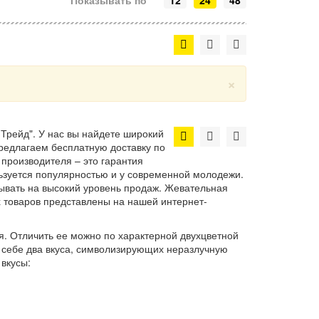
Показывать по
12
24
48
×
-Трейд". У нас вы найдете широкий
редлагаем бесплатную доставку по
 производителя – это гарантия
пользуется популярностью и у современной молодежи.
тывать на высокий уровень продаж. Жевательная
х товаров представлены на нашей интернет-
ля. Отличить ее можно по характерной двухцветной
 себе два вкуса, символизирующих неразлучную
вкусы: