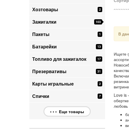
Сортир
Хозтовары
2
Зажигалки
103
Пакеты
В дан
1
Батарейки
13
Ищете г
Топливо для зажигалок
ассорти
17
Новосиб
качеств
Презервативы
31
Включая
резинка
Карты игральные
2
витрине
Love is
Спички
7
обертке
любовь 
• • • Еще товары
б
а
в