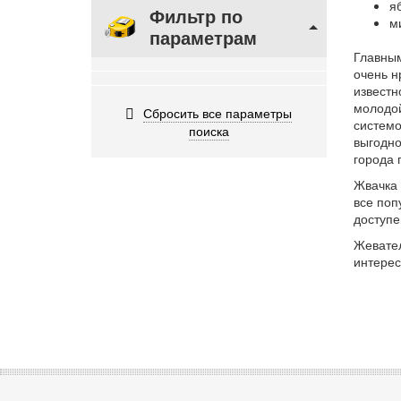
я
Фильтр по
м
параметрам
Главным
очень н
известн
молодой
Сбросить все параметры
системо
поиска
выгодно
города 
Жвачка 
все поп
доступе
Жевател
интерес