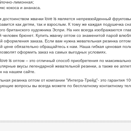
блочно-лимонная;
икс кокоса и ананаса.
 достоинством жвачки love is является непревзойденный фруктовый
равится как детям, так и взрослым. К тому же каждая подушечка 
ого британского художника Эспри. На них всегда изображаются гла
 человек брюнет. Купить жвачку оптом со знаменитой парой влюб
й оформления заказа. Если вам нужна жевательная резинка оптом 
й цене обязательно обращайтесь к нам. Наша гибкая ценовая поли
позволят оформить заказ на самых выгодных условиях.
love is оптом – это отличный способ приобретения по максимальн
улярные вкусы легендарной жевательной резинки, а также ее аппе
н на нашем сайте.
ьная резинка оптом от компании "Интегра-Трейд"- это гарантия 10
ующие вопросы вы всегда можете по бесплатному контактному тел