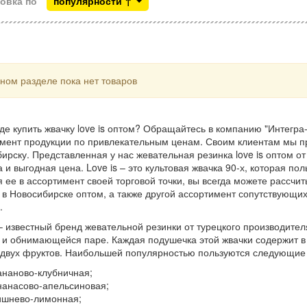
овка по
популярности ↑
ном разделе пока нет товаров
де купить жвачку love is оптом? Обращайтесь в компанию "Интегра
мент продукции по привлекательным ценам. Своим клиентам мы п
ирску. Представленная у нас жевательная резинка love is оптом от
а и выгодная цена. Love is – это культовая жвачка 90-х, которая 
 ее в ассортимент своей торговой точки, вы всегда можете рассчи
 в Новосибирске оптом, а также другой ассортимент сопутствующи
.
 – известный бренд жевательной резинки от турецкого производите
 и обнимающейся паре. Каждая подушечка этой жвачки содержит в
двух фруктов. Наибольшей популярностью пользуются следующие 
ананово-клубничная;
нанасово-апельсиновая;
ишнево-лимонная;